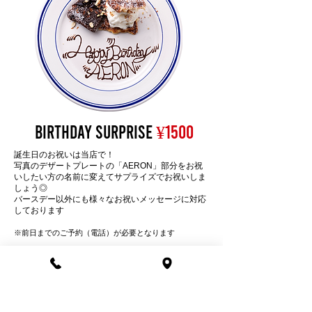
BIRTHDAY Surprise
¥1500
誕生日のお祝いは当店で！
写真のデザートプレートの「AERON」
部分をお祝
いしたい方の名前に変えてサプライズでお祝いし
ま
しょう
◎
バースデー以外にも様々なお祝い
メッセージに対応
しております
※前日までのご予約（電話
）が必要となります
━ 結婚式二次会・ご宴会等貸切
━