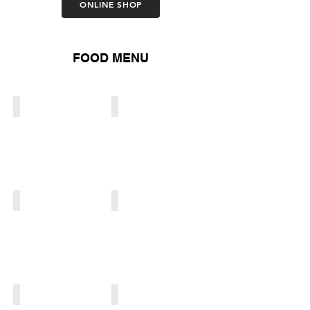
ONLINE SHOP
FOOD MENU
HAMBURGER
FRIED CHIKEN
LOADED FRIES
MUNCHIES
CHOPPED SALAD
APPETIZER