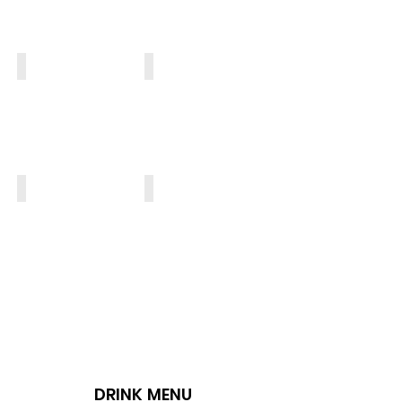
AHIJO
PASTA
SPECIAL DISH
SWEETS
DRINK MENU